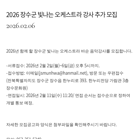
2026 장수군 빛나는 오케스트라 강사 추가 모집
2026.02.06
2026
.
년 함께 할 장수군 빛나는 오케스트라 바순 음악강사를 모집합니다
-
: 2026
2
2
(
)~6
(
)
5
.
서류접수
년
월
일
월
일
금
오후
시까지
-
:
(jsmunhwa@hanmail.net),
접수방법
이메일
방문 또는 우편접수
(
393.
3
전북특별자치도 장수군 장수읍 한누리로
한누리전당 가람관
층
)
장수문화원
-
: 2026
2
11
(
) 11:20/
면접일시
년
월
일
수
면접 순서는 접수순으로 정하여
.
개별 통보 예정
.
자세한 모집공고와 양식은 첨부파일을 확인해주시기 바랍니다