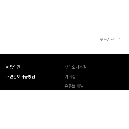
보도자료
이용약관
찾아오시는길
개인정보취급방침
이메일
유튜브 채널
Address
55638 전북 장수군 장수읍 한누리로 393
장수문화원
한누리전당가람관 3층
Tel
063-351-5349
Fax
063-353-5303