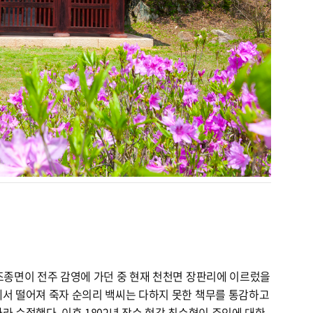
 조종면이 전주 감영에 가던 중 현재 천천면 장판리에 이르렀을
에서 떨어져 죽자 순의리 백씨는 다하지 못한 책무를 통감하고
라 순절했다. 이후 1802년 장수 현감 최수형이 주인에 대한