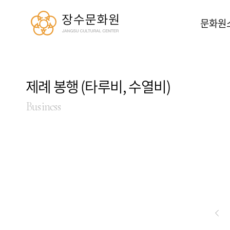
장수문화원
문화원
제례 봉행 (타루비, 수열비)
Business