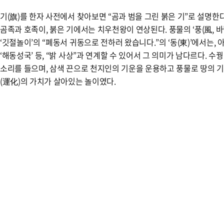
기(旗)를 한자 사전에서 찾아보면 “곰과 범을 그린 붉은 기”로 설명한다
곰족과 호족이, 붉은 기에서는 치우천왕이 연상된다. 풍물의 ‘풍(風, 바람
‘깃절놀이’의 “폐동서 귀동으로 전하러 왔습니다.”의 ‘동(東)’에서는, 아사달
‘해동성국’ 등, “밝 사상”과 연계할 수 있어서 그 의미가 남다르다. 
소리를 들으며, 삼색 끈으로 천지인의 기운을 운용하고 풍물로 땅의 기
(運化)의 가치가 살아있는 놀이였다.