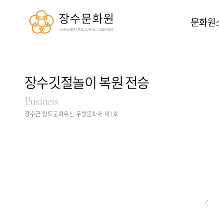
장수문화원
문화원
장수깃절놀이 복원 전승
Business
장수군 향토문화유산 무형문화재 제1호