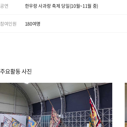
공연
한우랑 사과랑 축제 당일(10월~11월 중)
참여인원
180여명
주요활동 사진