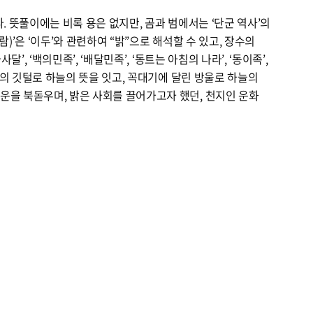
. 뜻풀이에는 비록 용은 없지만, 곰과 범에서는 ‘단군 역사’의
)’은 ‘이두’와 관련하여 “밝”으로 해석할 수 있고, 장수의
’, ‘백의민족’, ‘배달민족’, ‘동트는 아침의 나라’, ‘동이족’,
수꿩의 깃털로 하늘의 뜻을 잇고, 꼭대기에 달린 방울로 하늘의
운을 북돋우며, 밝은 사회를 끌어가고자 했던, 천지인 운화