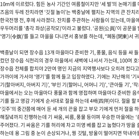
10m에 이르렀다. 힘든 농사 기간인 여름철이지만 ‘세 벌’의 논매기를 
즈음의 두레 잔치라면 ‘깃절 놀이’는 백중날에 펼치는 지역의 큰 잔치라고
한국전쟁 전, 후에 사라졌다. 잔치를 주관하는 사람들이 있는데, 마을에
우두머리를 ‘총각 좌상(공작모)’이라고 불렀다. ‘공원(公員)’이 공문
‘영기(令旗)’를 들고 마을을 다니면서 홍보를 하는데, “폐동(閉東)서 
백중날이 되면 장수읍 13개 마을마다 준비한 기, 풍물, 음식 등을 싸 
컸던 장수읍 식천리의 경우 마을에서 새벽에 나서서 가는데, 100여 호
장수읍 전체를 합치야 2만여 명인 지금의 지역행사보다 오히려 컸다고
가까이에 가서야 ‘영기’를 함께 들고 입장하였다. 기에는 지난해의 ‘기싸
기(할아버지, 아버지 기)’, ‘부인 기(할머니, 어머니 기)’, ‘큰아들 기’,
마을에서는 오는 마을마다 풍물과 함께 영접하며 마을마다 준비한 음식을
기를 들고 영감 기에게 순서대로 절을 하는데 4배(四拜)이다. 절을 할 
‘깃주’의 중간쯤에 매어 둔 세 개의 끈을 잡고 부모 기에게 먼저 절을 
해질녘까지 진행하는데 기 싸움, 씨름, 풍물 등이며 우승한 마을에는 ‘
주어졌다. 기 싸움은 기를 허리에 차고 미영 베를 잡고 눕혔다가 땅을
하는데 용 그림 중 눈이 손상되거나, 꿩 깃털, 방울이 떨어지면 막내아들