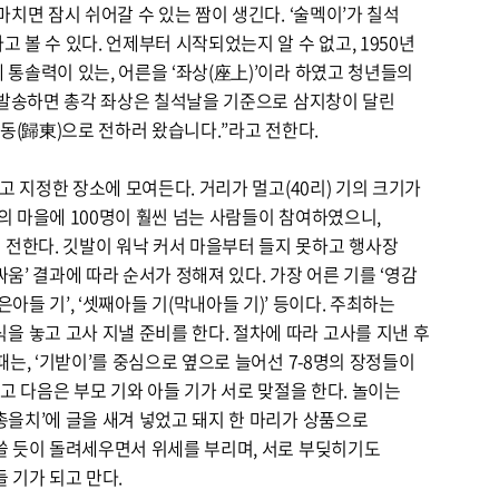
마치면 잠시 쉬어갈 수 있는 짬이 생긴다. ‘술멕이’가 칠석
 볼 수 있다. 언제부터 시작되었는지 알 수 없고, 1950년
 통솔력이 있는, 어른을 ‘좌상(座上)’이라 하였고 청년들의
을 발송하면 총각 좌상은 칠석날을 기준으로 삼지창이 달린
귀동(歸東)으로 전하러 왔습니다.”라고 전한다.
들고 지정한 장소에 모여든다. 거리가 멀고(40리) 기의 크기가
의 마을에 100명이 훨씬 넘는 사람들이 참여하였으니,
 전한다. 깃발이 워낙 커서 마을부터 들지 못하고 행사장
움’ 결과에 따라 순서가 정해져 있다. 가장 어른 기를 ‘영감
 ‘작은아들 기’, ‘셋째아들 기(막내아들 기)’ 등이다. 주최하는
 놓고 고사 지낼 준비를 한다. 절차에 따라 고사를 지낸 후
때는, ‘기받이’를 중심으로 옆으로 늘어선 7-8명의 장정들이
하고 다음은 부모 기와 아들 기가 서로 맞절을 한다. 놀이는
총을치’에 글을 새겨 넣었고 돼지 한 마리가 상품으로
 쓸 듯이 돌려세우면서 위세를 부리며, 서로 부딪히기도
 기가 되고 만다.