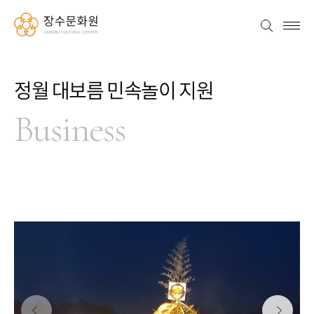
장수문화원
검색
메뉴
정월 대보름 민속놀이 지원
Business