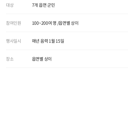
대상
7개 읍면 군민
참여인원
100~200여 명 /읍면별 상이
행사일시
매년 음력 1월 15일
장소
읍면별 상이