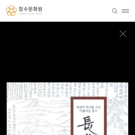
一千千百 五二十八百三十結六十 五束內陳維順除 番干九百三十九 キセト 物捲歡 收一萬二 지닌 郡誌 행정 교육·문화 兵総殿 장수 長巡 장수군지 정치· 역사를 제1권 東京亭 아름다운 1 | 역사 경제 高新導 천년의 I · 城別破陣 지리 산업 ★ 守守軍軍 馬各色軍四十二名 복 属各色軍并 ※ 兩坪縣新羅改 김해문화원 省長溪郡高 . 属南原府 務後護 長溪本朝太祖 水縣兼長溪監 縣將屬鄉長溪 业本百済白海都海 宣酥監 東気 十五里 遵义市 王亦畲 名字西羊白菜山 福西南主世 + 5 在孫美甲午庄 福 逢星际象也白新 之迎人家福建山谷洋治 熱情五清六十八円 古际古来水族隔离游文件 早点在照兩谷中K一小向 嶺池中臺-時野中 野崎-平 柿崎 茗山野菜選
장수군의 상징물 장수군 장수군의 군기 장수군을 상징하는 군기는 옥내에는 주로 사용하는 정기와 옥외에서 사용하는 악기로 구분하여 공식적인 행사에 사용되는 정기는 높은 품격을 유지할 수 있도록 고급 재질로 정밀하게 제작되어야 합니다. 장수군 JANGSU COUNTY 장수군의 심볼 오랜 역사와 세월속에서 다져진 장수군의 꿋꿋한 의지가 변하지 않고 남아있는 장수의 청정한 산하에 담아 전통성과 현대성을 동시에 소화할 수 잇는 장수고유의 상징입니다. 장수의 하늘,땅, 자연을 통해 전통적 가치관을 가진 군의 정신성을 현대적인 이미지로 표현하였습니다.
장수군의 캐릭터 충절의 상징인 논개를 모티브로 하여 제작된 논개 캐릭터는 표정에서 충절의 이미지를 나타내고자 단아함과 그 이면에는 역동적이고 진취 적인 여성상을 표현하였습니다. 장수군의 마스코트 장수군의 마스코트는 장수 특산물인 사과를 의인화 한 것으로 명칭은 "사과랑" 으로 애칭하여 부른다. 마스코트는 장수군에서 행하는 모든 행사의 홍보사절로 사용할 수 있으며 군 행정에 있어서의 안내자 역 할 등 다양하게 활용할 수 있습니다. 장수군의 군목: 소나무 남덕육산, 장안산, 팔공산 일대 고루 분포되어 있는 소나무는 항상 곧 고 강인함을 잃지 않음으로써 새로운 미래를 향하고 어려움을 극복하 는 군민의 노력과 미래지향적인 정서를 상징합니다. 장수군의 군조 : 비둘기 힘찬 비상을 위한 견고하고 탄탄한 도약을 기반으로 하여 안정된 생 활터전을 마련하는 군민들의 선량한 마음과 평화를 사랑하는 고장을 상징합니다. 장수군의 군화 : 산철쭉 힘찬 비상을 위한 견고하고 탄탄한 도약을 기반으로 하여 안정된 생 활터전을 마련하는 군민들의 선량한 마음과 평화를 사랑하는 고장을 상징합니다.
군민헌장 군민헌장 우리 장수군민은 자랑스러운 삼절의 빛난 얼을 계승하고 밝고 맑은 심성으로 산자수명한 내 고장을 풍요롭게 가꾸는 주인이 된다. 1. 우리 군민은 자유를 존중하고 책임과 의무를 다하여 민주 문화를 꽃피운다. 2. 우리 군민은 양심과 신의를 지키고 협동봉사하며 공공질 서를 생활화 한다. 3. 우리 군민은 근면 성실하며 진취적인 의지로 잘사는 내고 장을 개척한다. 4. 우리 군민은 심신을 연마하여 건전한 취미와 정서순화로 행복한 삶을 영위한다. 5. 우리 군민은 전통문화를 개발하고 서로 화합하여 내 고향 사랑에 앞장선다.
장수군청 전경
장수군 옛모습 1980 년대 장수 산서면 1980 년대 번암면 1980 년대 장계면 1980 년대 천천면 1980 년대 계남면 1980 년대 계북면
장수 3절 丁成 月 6 1. 의암 주논개 영정
2. 순의리백씨(타루비) 3. 충복정경손(장수향교)
국가지정 문화재 崴成大 장수향교 대성전 (보물 제 272 호) 천천 봉덕리 느티나무 (천연기념물 제396호) 장수 장수리 의암송 (천연기념물 제397호)